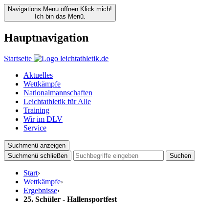
Navigations Menu öffnen
Klick mich!
Ich bin das Menü.
Hauptnavigation
Startseite
Aktuelles
Wettkämpfe
Nationalmannschaften
Leichtathletik für Alle
Training
Wir im DLV
Service
Suchmenü anzeigen
Suchmenü schließen
Suchen
Start
›
Wettkämpfe
›
Ergebnisse
›
25. Schüler - Hallensportfest