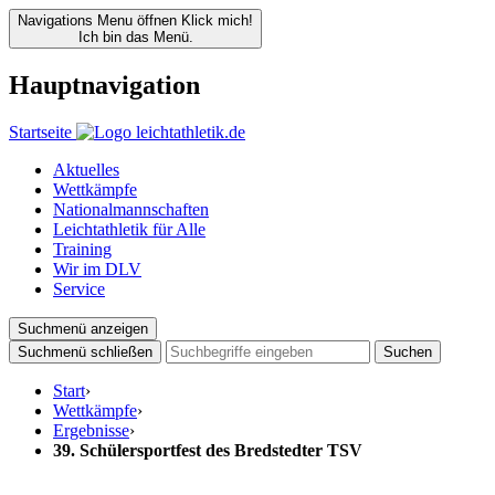
Navigations Menu öffnen
Klick mich!
Ich bin das Menü.
Hauptnavigation
Startseite
Aktuelles
Wettkämpfe
Nationalmannschaften
Leichtathletik für Alle
Training
Wir im DLV
Service
Suchmenü anzeigen
Suchmenü schließen
Suchen
Start
›
Wettkämpfe
›
Ergebnisse
›
39. Schülersportfest des Bredstedter TSV