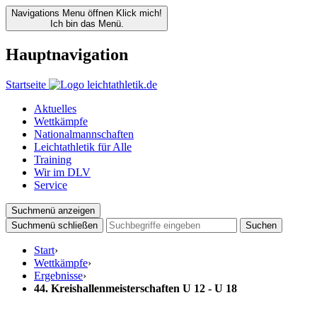
Navigations Menu öffnen
Klick mich!
Ich bin das Menü.
Hauptnavigation
Startseite
Aktuelles
Wettkämpfe
Nationalmannschaften
Leichtathletik für Alle
Training
Wir im DLV
Service
Suchmenü anzeigen
Suchmenü schließen
Suchen
Start
›
Wettkämpfe
›
Ergebnisse
›
44. Kreishallenmeisterschaften U 12 - U 18