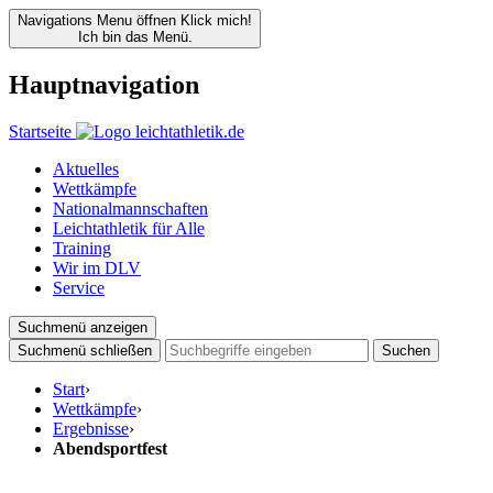
Navigations Menu öffnen
Klick mich!
Ich bin das Menü.
Hauptnavigation
Startseite
Aktuelles
Wettkämpfe
Nationalmannschaften
Leichtathletik für Alle
Training
Wir im DLV
Service
Suchmenü anzeigen
Suchmenü schließen
Suchen
Start
›
Wettkämpfe
›
Ergebnisse
›
Abendsportfest