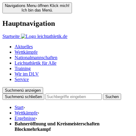
Navigations Menu öffnen
Klick mich!
Ich bin das Menü.
Hauptnavigation
Startseite
Aktuelles
Wettkämpfe
Nationalmannschaften
Leichtathletik für Alle
Training
Wir im DLV
Service
Suchmenü anzeigen
Suchmenü schließen
Suchen
Start
›
Wettkämpfe
›
Ergebnisse
›
Bahneröffnung und Kreismeisterschaften
Blockmehrkampf