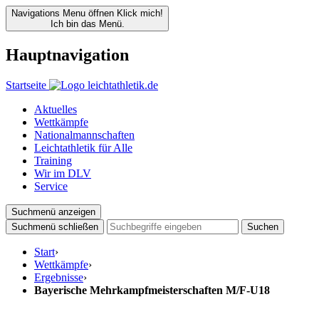
Navigations Menu öffnen
Klick mich!
Ich bin das Menü.
Hauptnavigation
Startseite
Aktuelles
Wettkämpfe
Nationalmannschaften
Leichtathletik für Alle
Training
Wir im DLV
Service
Suchmenü anzeigen
Suchmenü schließen
Suchen
Start
›
Wettkämpfe
›
Ergebnisse
›
Bayerische Mehrkampfmeisterschaften M/F-U18