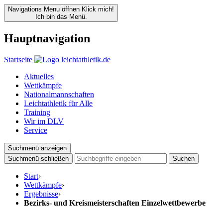
Navigations Menu öffnen
Klick mich!
Ich bin das Menü.
Hauptnavigation
Startseite
Aktuelles
Wettkämpfe
Nationalmannschaften
Leichtathletik für Alle
Training
Wir im DLV
Service
Suchmenü anzeigen
Suchmenü schließen
Suchen
Start
›
Wettkämpfe
›
Ergebnisse
›
Bezirks- und Kreismeisterschaften Einzelwettbewerbe