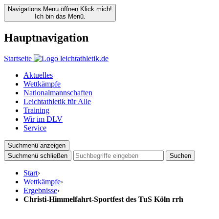
Navigations Menu öffnen
Klick mich!
Ich bin das Menü.
Hauptnavigation
Startseite
Aktuelles
Wettkämpfe
Nationalmannschaften
Leichtathletik für Alle
Training
Wir im DLV
Service
Suchmenü anzeigen
Suchmenü schließen
Suchen
Start
›
Wettkämpfe
›
Ergebnisse
›
Christi-Himmelfahrt-Sportfest des TuS Köln rrh