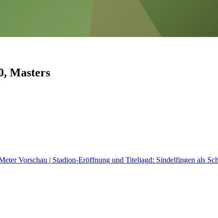
0, Masters
 Meter
Vorschau | Stadion-Eröffnung und Titeljagd: Sindelfingen als S