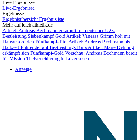
Live-Ergebnisse
Live-Ergebnisse
Ergebnisse
Ergebnisübersicht
Ergebnisliste
Mehr auf leichtathletik.de
Artikel: Andreas Bechmann erkämpft mit deutscher U23-
Bestleistung Siebenkampf-Gold
Artikel: Vanessa Grimm holt mit
Hausrekord den Fünfkampf-Titel
Artikel: Andreas Bechmann als
Halbzeit-Führender auf Bestleistungs-Kurs
Artikel: Marie Dehning
erkämpft sich Fünfkampf-Gold
Vorschau: Andreas Bechmann bereit
für Mission Titelverteidigung in Leverkusen
Anzeige