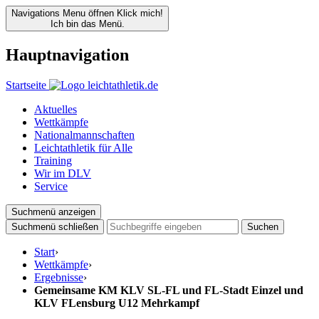
Navigations Menu öffnen
Klick mich!
Ich bin das Menü.
Hauptnavigation
Startseite
Aktuelles
Wettkämpfe
Nationalmannschaften
Leichtathletik für Alle
Training
Wir im DLV
Service
Suchmenü anzeigen
Suchmenü schließen
Suchen
Start
›
Wettkämpfe
›
Ergebnisse
›
Gemeinsame KM KLV SL-FL und FL-Stadt Einzel und
KLV FLensburg U12 Mehrkampf