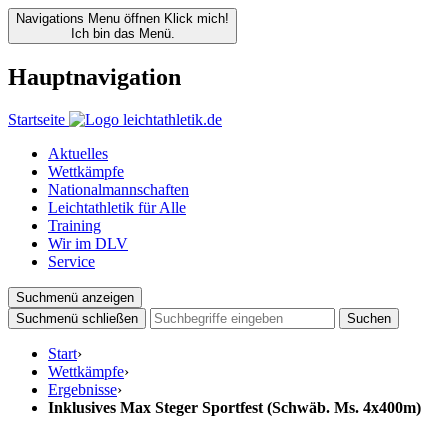
Navigations Menu öffnen
Klick mich!
Ich bin das Menü.
Hauptnavigation
Startseite
Aktuelles
Wettkämpfe
Nationalmannschaften
Leichtathletik für Alle
Training
Wir im DLV
Service
Suchmenü anzeigen
Suchmenü schließen
Suchen
Start
›
Wettkämpfe
›
Ergebnisse
›
Inklusives Max Steger Sportfest (Schwäb. Ms. 4x400m)