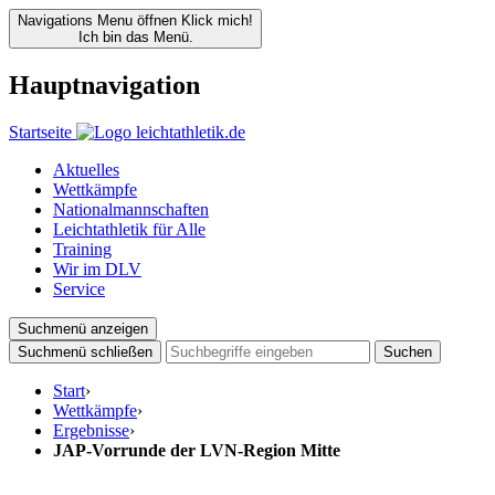
Navigations Menu öffnen
Klick mich!
Ich bin das Menü.
Hauptnavigation
Startseite
Aktuelles
Wettkämpfe
Nationalmannschaften
Leichtathletik für Alle
Training
Wir im DLV
Service
Suchmenü anzeigen
Suchmenü schließen
Suchen
Start
›
Wettkämpfe
›
Ergebnisse
›
JAP-Vorrunde der LVN-Region Mitte