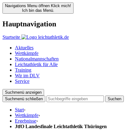
Navigations Menu öffnen
Klick mich!
Ich bin das Menü.
Hauptnavigation
Startseite
Aktuelles
Wettkämpfe
Nationalmannschaften
Leichtathletik für Alle
Training
Wir im DLV
Service
Suchmenü anzeigen
Suchmenü schließen
Suchen
Start
›
Wettkämpfe
›
Ergebnisse
›
JtfO Landesfinale Leichtathletik Thüringen