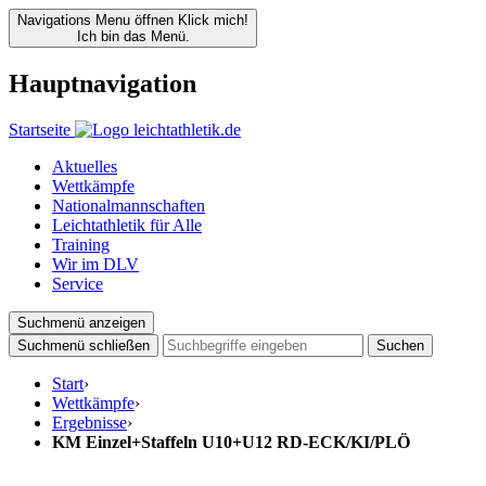
Navigations Menu öffnen
Klick mich!
Ich bin das Menü.
Hauptnavigation
Startseite
Aktuelles
Wettkämpfe
Nationalmannschaften
Leichtathletik für Alle
Training
Wir im DLV
Service
Suchmenü anzeigen
Suchmenü schließen
Suchen
Start
›
Wettkämpfe
›
Ergebnisse
›
KM Einzel+Staffeln U10+U12 RD-ECK/KI/PLÖ