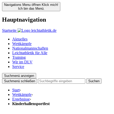
Navigations Menu öffnen
Klick mich!
Ich bin das Menü.
Hauptnavigation
Startseite
Aktuelles
Wettkämpfe
Nationalmannschaften
Leichtathletik für Alle
Training
Wir im DLV
Service
Suchmenü anzeigen
Suchmenü schließen
Suchen
Start
›
Wettkämpfe
›
Ergebnisse
›
Kinderhallensportfest