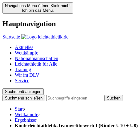
Navigations Menu öffnen
Klick mich!
Ich bin das Menü.
Hauptnavigation
Startseite
Aktuelles
Wettkämpfe
Nationalmannschaften
Leichtathletik für Alle
Training
Wir im DLV
Service
Suchmenü anzeigen
Suchmenü schließen
Suchen
Start
›
Wettkämpfe
›
Ergebnisse
›
Kinderleichtathletik-Teamwettbewerb I (Kinder U10 + U8)