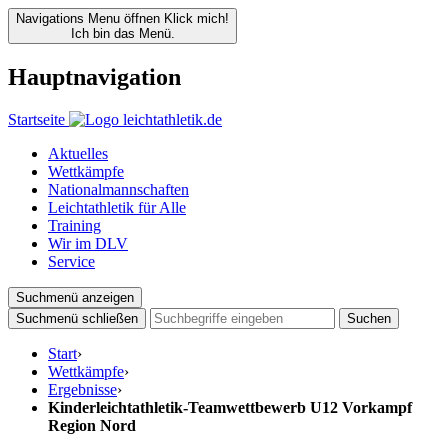
Navigations Menu öffnen
Klick mich!
Ich bin das Menü.
Hauptnavigation
Startseite
Aktuelles
Wettkämpfe
Nationalmannschaften
Leichtathletik für Alle
Training
Wir im DLV
Service
Suchmenü anzeigen
Suchmenü schließen
Suchen
Start
›
Wettkämpfe
›
Ergebnisse
›
Kinderleichtathletik-Teamwettbewerb U12 Vorkampf
Region Nord