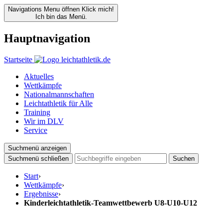
Navigations Menu öffnen
Klick mich!
Ich bin das Menü.
Hauptnavigation
Startseite
Aktuelles
Wettkämpfe
Nationalmannschaften
Leichtathletik für Alle
Training
Wir im DLV
Service
Suchmenü anzeigen
Suchmenü schließen
Suchen
Start
›
Wettkämpfe
›
Ergebnisse
›
Kinderleichtathletik-Teamwettbewerb U8-U10-U12