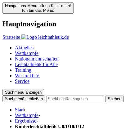
Navigations Menu öffnen
Klick mich!
Ich bin das Menü.
Hauptnavigation
Startseite
Aktuelles
Wettkämpfe
Nationalmannschaften
Leichtathletik für Alle
Training
Wir im DLV
Service
Suchmenü anzeigen
Suchmenü schließen
Suchen
Start
›
Wettkämpfe
›
Ergebnisse
›
Kinderleichtathletik U8/U10/U12