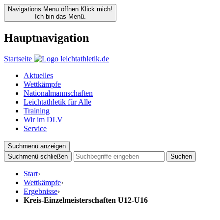
Navigations Menu öffnen
Klick mich!
Ich bin das Menü.
Hauptnavigation
Startseite
Aktuelles
Wettkämpfe
Nationalmannschaften
Leichtathletik für Alle
Training
Wir im DLV
Service
Suchmenü anzeigen
Suchmenü schließen
Suchen
Start
›
Wettkämpfe
›
Ergebnisse
›
Kreis-Einzelmeisterschaften U12-U16