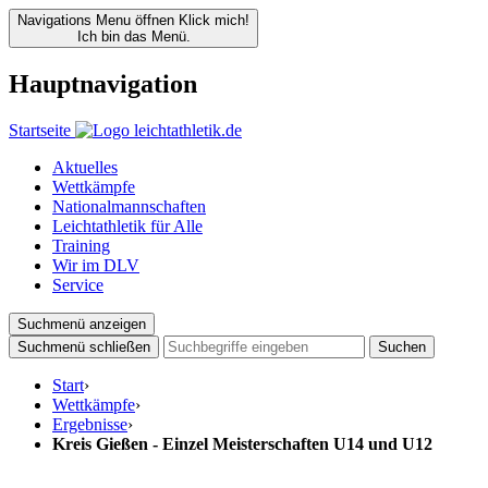
Navigations Menu öffnen
Klick mich!
Ich bin das Menü.
Hauptnavigation
Startseite
Aktuelles
Wettkämpfe
Nationalmannschaften
Leichtathletik für Alle
Training
Wir im DLV
Service
Suchmenü anzeigen
Suchmenü schließen
Suchen
Start
›
Wettkämpfe
›
Ergebnisse
›
Kreis Gießen - Einzel Meisterschaften U14 und U12