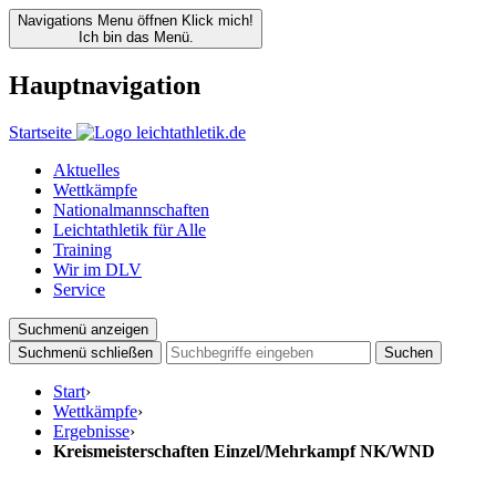
Navigations Menu öffnen
Klick mich!
Ich bin das Menü.
Hauptnavigation
Startseite
Aktuelles
Wettkämpfe
Nationalmannschaften
Leichtathletik für Alle
Training
Wir im DLV
Service
Suchmenü anzeigen
Suchmenü schließen
Suchen
Start
›
Wettkämpfe
›
Ergebnisse
›
Kreismeisterschaften Einzel/Mehrkampf NK/WND