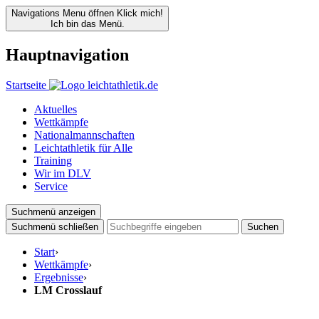
Navigations Menu öffnen
Klick mich!
Ich bin das Menü.
Hauptnavigation
Startseite
Aktuelles
Wettkämpfe
Nationalmannschaften
Leichtathletik für Alle
Training
Wir im DLV
Service
Suchmenü anzeigen
Suchmenü schließen
Suchen
Start
›
Wettkämpfe
›
Ergebnisse
›
LM Crosslauf