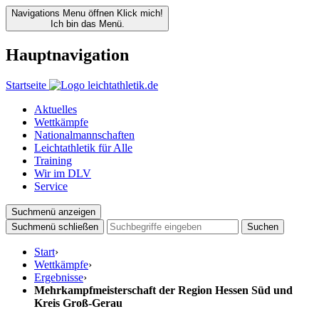
Navigations Menu öffnen
Klick mich!
Ich bin das Menü.
Hauptnavigation
Startseite
Aktuelles
Wettkämpfe
Nationalmannschaften
Leichtathletik für Alle
Training
Wir im DLV
Service
Suchmenü anzeigen
Suchmenü schließen
Suchen
Start
›
Wettkämpfe
›
Ergebnisse
›
Mehrkampfmeisterschaft der Region Hessen Süd und
Kreis Groß-Gerau