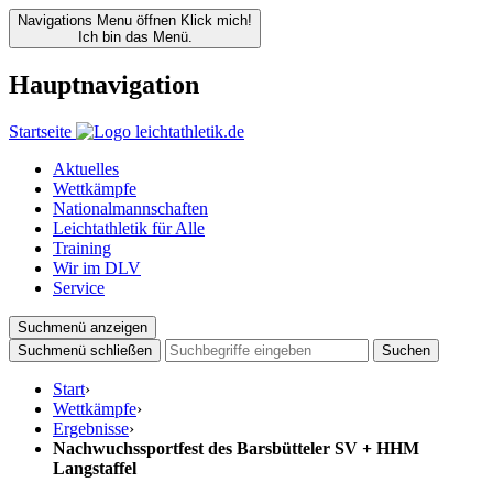
Navigations Menu öffnen
Klick mich!
Ich bin das Menü.
Hauptnavigation
Startseite
Aktuelles
Wettkämpfe
Nationalmannschaften
Leichtathletik für Alle
Training
Wir im DLV
Service
Suchmenü anzeigen
Suchmenü schließen
Suchen
Start
›
Wettkämpfe
›
Ergebnisse
›
Nachwuchssportfest des Barsbütteler SV + HHM
Langstaffel