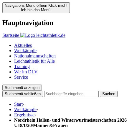
Navigations Menu öffnen
Klick mich!
Ich bin das Menü.
Hauptnavigation
Startseite
Aktuelles
Wettkämpfe
Nationalmannschaften
Leichtathletik für Alle
Training
Wir im DLV
Service
Suchmenü anzeigen
Suchmenü schließen
Suchen
Start
›
Wettkämpfe
›
Ergebnisse
›
Nordrhein Hallen- und Winterwurfmeisterschaften 2026
U18/U20/Männer&Frauen