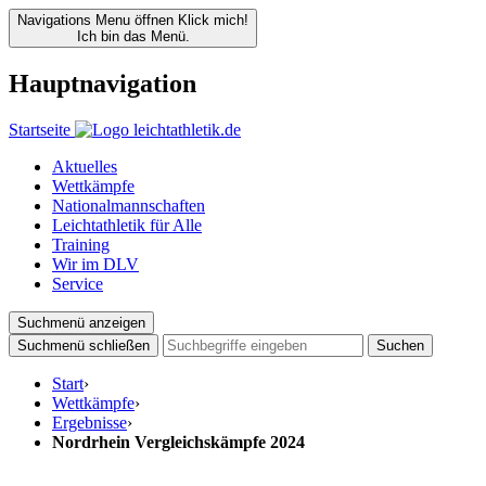
Navigations Menu öffnen
Klick mich!
Ich bin das Menü.
Hauptnavigation
Startseite
Aktuelles
Wettkämpfe
Nationalmannschaften
Leichtathletik für Alle
Training
Wir im DLV
Service
Suchmenü anzeigen
Suchmenü schließen
Suchen
Start
›
Wettkämpfe
›
Ergebnisse
›
Nordrhein Vergleichskämpfe 2024