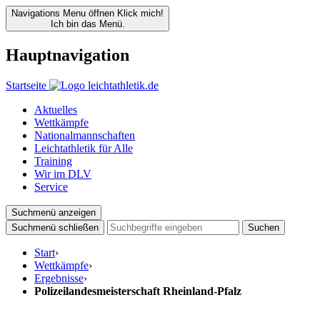
Navigations Menu öffnen
Klick mich!
Ich bin das Menü.
Hauptnavigation
Startseite
Aktuelles
Wettkämpfe
Nationalmannschaften
Leichtathletik für Alle
Training
Wir im DLV
Service
Suchmenü anzeigen
Suchmenü schließen
Suchen
Start
›
Wettkämpfe
›
Ergebnisse
›
Polizeilandesmeisterschaft Rheinland-Pfalz