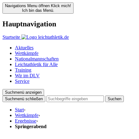
Navigations Menu öffnen
Klick mich!
Ich bin das Menü.
Hauptnavigation
Startseite
Aktuelles
Wettkämpfe
Nationalmannschaften
Leichtathletik für Alle
Training
Wir im DLV
Service
Suchmenü anzeigen
Suchmenü schließen
Suchen
Start
›
Wettkämpfe
›
Ergebnisse
›
Springerabend