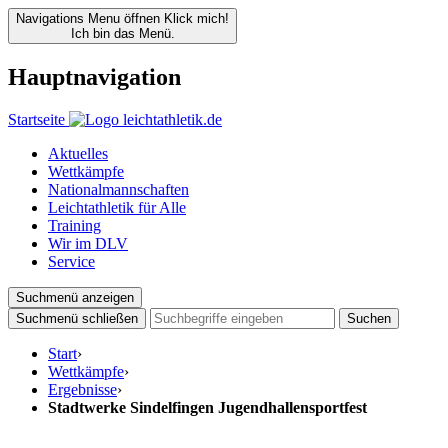
Navigations Menu öffnen
Klick mich!
Ich bin das Menü.
Hauptnavigation
Startseite
Aktuelles
Wettkämpfe
Nationalmannschaften
Leichtathletik für Alle
Training
Wir im DLV
Service
Suchmenü anzeigen
Suchmenü schließen
Suchen
Start
›
Wettkämpfe
›
Ergebnisse
›
Stadtwerke Sindelfingen Jugendhallensportfest