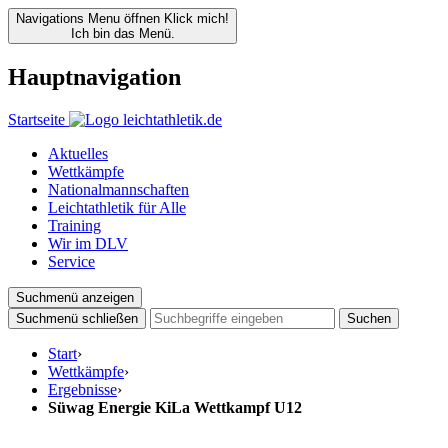
Navigations Menu öffnen
Klick mich!
Ich bin das Menü.
Hauptnavigation
Startseite
Aktuelles
Wettkämpfe
Nationalmannschaften
Leichtathletik für Alle
Training
Wir im DLV
Service
Suchmenü anzeigen
Suchmenü schließen
Suchen
Start
›
Wettkämpfe
›
Ergebnisse
›
Süwag Energie KiLa Wettkampf U12