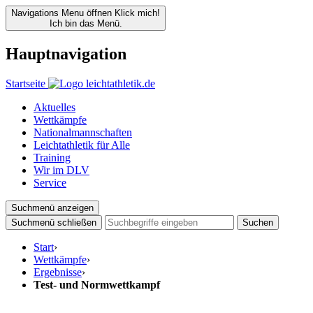
Navigations Menu öffnen
Klick mich!
Ich bin das Menü.
Hauptnavigation
Startseite
Aktuelles
Wettkämpfe
Nationalmannschaften
Leichtathletik für Alle
Training
Wir im DLV
Service
Suchmenü anzeigen
Suchmenü schließen
Suchen
Start
›
Wettkämpfe
›
Ergebnisse
›
Test- und Normwettkampf