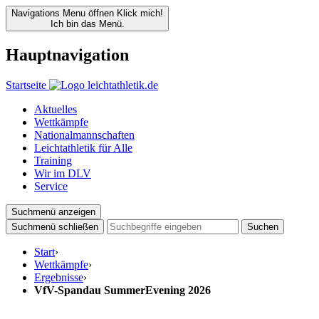
Navigations Menu öffnen
Klick mich!
Ich bin das Menü.
Hauptnavigation
Startseite
Aktuelles
Wettkämpfe
Nationalmannschaften
Leichtathletik für Alle
Training
Wir im DLV
Service
Suchmenü anzeigen
Suchmenü schließen
Suchen
Start
›
Wettkämpfe
›
Ergebnisse
›
VfV-Spandau SummerEvening 2026