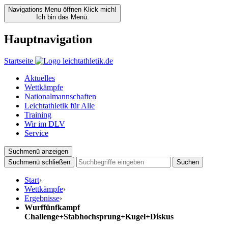
Navigations Menu öffnen
Klick mich!
Ich bin das Menü.
Hauptnavigation
Startseite
Aktuelles
Wettkämpfe
Nationalmannschaften
Leichtathletik für Alle
Training
Wir im DLV
Service
Suchmenü anzeigen
Suchmenü schließen
Suchen
Start
›
Wettkämpfe
›
Ergebnisse
›
Wurffünfkampf
Challenge+Stabhochsprung+Kugel+Diskus