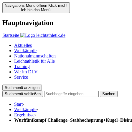
Navigations Menu öffnen
Klick mich!
Ich bin das Menü.
Hauptnavigation
Startseite
Aktuelles
Wettkämpfe
Nationalmannschaften
Leichtathletik für Alle
Training
Wir im DLV
Service
Suchmenü anzeigen
Suchmenü schließen
Suchen
Start
›
Wettkämpfe
›
Ergebnisse
›
Wurffünfkampf Challenge+Stabhochsprung+Kugel+Disku