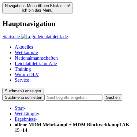
Navigations Menu öffnen
Klick mich!
Ich bin das Menü.
Hauptnavigation
Startseite
Aktuelles
Wettkämpfe
Nationalmannschaften
Leichtathletik für Alle
Training
Wir im DLV
Service
Suchmenü anzeigen
Suchmenü schließen
Suchen
Start
›
Wettkämpfe
›
Ergebnisse
›
offene MDM Mehrkampf + MDM Blockwettkampf AK
15+14