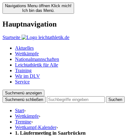
Navigations Menu öffnen
Klick mich!
Ich bin das Menü.
Hauptnavigation
Startseite
Aktuelles
Wettkämpfe
Nationalmannschaften
Leichtathletik für Alle
Training
Wir im DLV
Service
Suchmenü anzeigen
Suchmenü schließen
Suchen
Start
›
Wettkämpfe
›
Termine
›
Wettkampf-Kalender
›
1. Läufermeeting in Saarbrücken