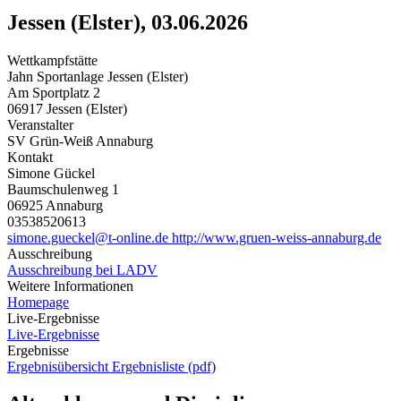
Jessen (Elster), 03.06.2026
Wettkampfstätte
Jahn Sportanlage Jessen (Elster)
Am Sportplatz 2
06917 Jessen (Elster)
Veranstalter
SV Grün-Weiß Annaburg
Kontakt
Simone Gückel
Baumschulenweg 1
06925 Annaburg
03538520613
simone.gueckel@t-online.de
http://www.gruen-weiss-annaburg.de
Ausschreibung
Ausschreibung bei LADV
Weitere Informationen
Homepage
Live-Ergebnisse
Live-Ergebnisse
Ergebnisse
Ergebnisübersicht
Ergebnisliste (pdf)