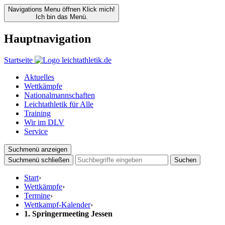
Navigations Menu öffnen
Klick mich!
Ich bin das Menü.
Hauptnavigation
Startseite
Aktuelles
Wettkämpfe
Nationalmannschaften
Leichtathletik für Alle
Training
Wir im DLV
Service
Suchmenü anzeigen
Suchmenü schließen
Suchen
Start
›
Wettkämpfe
›
Termine
›
Wettkampf-Kalender
›
1. Springermeeting Jessen