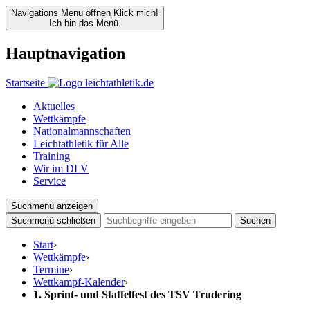
Navigations Menu öffnen
Klick mich!
Ich bin das Menü.
Hauptnavigation
Startseite
Aktuelles
Wettkämpfe
Nationalmannschaften
Leichtathletik für Alle
Training
Wir im DLV
Service
Suchmenü anzeigen
Suchmenü schließen
Suchen
Start
›
Wettkämpfe
›
Termine
›
Wettkampf-Kalender
›
1. Sprint- und Staffelfest des TSV Trudering