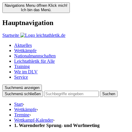
Navigations Menu öffnen
Klick mich!
Ich bin das Menü.
Hauptnavigation
Startseite
Aktuelles
Wettkämpfe
Nationalmannschaften
Leichtathletik für Alle
Training
Wir im DLV
Service
Suchmenü anzeigen
Suchmenü schließen
Suchen
Start
›
Wettkämpfe
›
Termine
›
Wettkampf-Kalender
›
1. Warendorfer Sprung- und Wurfmeeting