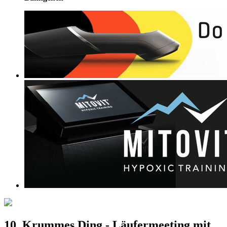
10. Krummes Ding - Läufermeeting mit