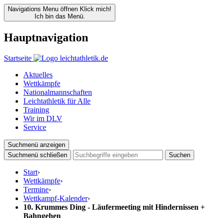
Navigations Menu öffnen
Klick mich!
Ich bin das Menü.
Hauptnavigation
Startseite
Aktuelles
Wettkämpfe
Nationalmannschaften
Leichtathletik für Alle
Training
Wir im DLV
Service
Suchmenü anzeigen
Suchmenü schließen
Suchen
Start
›
Wettkämpfe
›
Termine
›
Wettkampf-Kalender
›
10. Krummes Ding - Läufermeeting mit Hindernissen +
Bahngehen