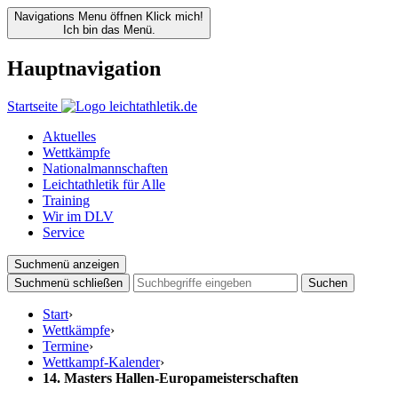
Navigations Menu öffnen
Klick mich!
Ich bin das Menü.
Hauptnavigation
Startseite
Aktuelles
Wettkämpfe
Nationalmannschaften
Leichtathletik für Alle
Training
Wir im DLV
Service
Suchmenü anzeigen
Suchmenü schließen
Suchen
Start
›
Wettkämpfe
›
Termine
›
Wettkampf-Kalender
›
14. Masters Hallen-Europameisterschaften