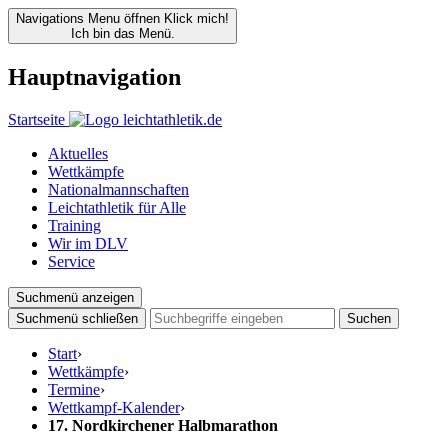
Navigations Menu öffnen
Klick mich!
Ich bin das Menü.
Hauptnavigation
Startseite
Aktuelles
Wettkämpfe
Nationalmannschaften
Leichtathletik für Alle
Training
Wir im DLV
Service
Suchmenü anzeigen
Suchmenü schließen
Suchen
Start
›
Wettkämpfe
›
Termine
›
Wettkampf-Kalender
›
17. Nordkirchener Halbmarathon