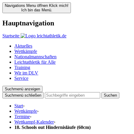
Navigations Menu öffnen
Klick mich!
Ich bin das Menü.
Hauptnavigation
Startseite
Aktuelles
Wettkämpfe
Nationalmannschaften
Leichtathletik für Alle
Training
Wir im DLV
Service
Suchmenü anzeigen
Suchmenü schließen
Suchen
Start
›
Wettkämpfe
›
Termine
›
Wettkampf-Kalender
›
18. Schools out Hindernisläufe (60cm)