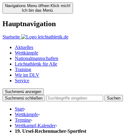
Navigations Menu öffnen
Klick mich!
Ich bin das Menü.
Hauptnavigation
Startseite
Aktuelles
Wettkämpfe
Nationalmannschaften
Leichtathletik für Alle
Training
Wir im DLV
Service
Suchmenü anzeigen
Suchmenü schließen
Suchen
Start
›
Wettkämpfe
›
Termine
›
Wettkampf-Kalender
›
19. Ursel-Rechenmacher-Sportfest