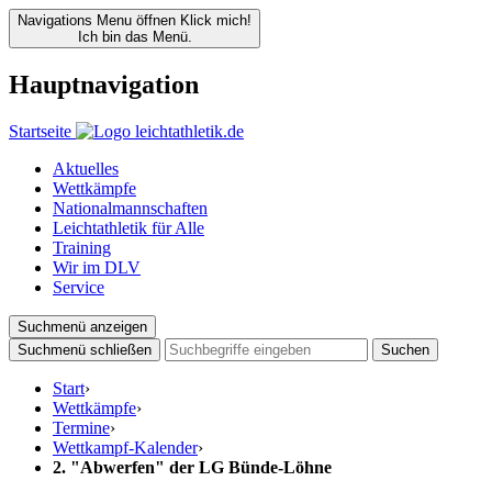
Navigations Menu öffnen
Klick mich!
Ich bin das Menü.
Hauptnavigation
Startseite
Aktuelles
Wettkämpfe
Nationalmannschaften
Leichtathletik für Alle
Training
Wir im DLV
Service
Suchmenü anzeigen
Suchmenü schließen
Suchen
Start
›
Wettkämpfe
›
Termine
›
Wettkampf-Kalender
›
2. "Abwerfen" der LG Bünde-Löhne