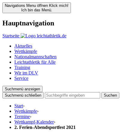
Navigations Menu öffnen
Klick mich!
Ich bin das Menü.
Hauptnavigation
Startseite
Aktuelles
Wettkämpfe
Nationalmannschaften
Leichtathletik für Alle
Training
Wir im DLV
Service
Suchmenü anzeigen
Suchmenü schließen
Suchen
Start
›
Wettkämpfe
›
Termine
›
Wettkampf-Kalender
›
2. Ferien-Abendsportfest 2021