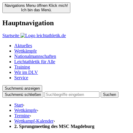
Navigations Menu öffnen
Klick mich!
Ich bin das Menü.
Hauptnavigation
Startseite
Aktuelles
Wettkämpfe
Nationalmannschaften
Leichtathletik für Alle
Training
Wir im DLV
Service
Suchmenü anzeigen
Suchmenü schließen
Suchen
Start
›
Wettkämpfe
›
Termine
›
Wettkampf-Kalender
›
2. Sprungmeeting des MSC Magdeburg