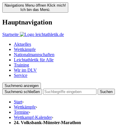
Navigations Menu öffnen
Klick mich!
Ich bin das Menü.
Hauptnavigation
Startseite
Aktuelles
Wettkämpfe
Nationalmannschaften
Leichtathletik für Alle
Training
Wir im DLV
Service
Suchmenü anzeigen
Suchmenü schließen
Suchen
Start
›
Wettkämpfe
›
Termine
›
Wettkampf-Kalender
›
24. Volksbank-Münster-Marathon